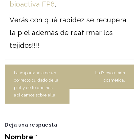
bioactiva FP6
.
Verás con qué rapidez se recupera
la piel además de reafirmar los
tejidos!!!!
Navegación
de
La importancia de un
La R-evolución
entradas
correcto cuidado de la
cosmética.
piel y de lo que nos
aplicamos sobre ella
Deja una respuesta
Nombre
*