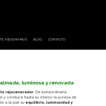
TE ASESORAMOS
BLOG
CONTACTO
 calmada, luminosa y renovada
to rejuvenecedor
. De extraordinaria
iel y conduce hasta su interior la pureza de
do a la piel su
equilibrio, luminosidad y