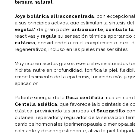
tersura natural.
Joya botánica ultraconcentrada
, con excepciona
a sus principios activos, que estimulan la síntesis d
vegetal"
de gran poder
antioxidante
,
combate la 
reactivas y
regula
su sensación térmica aportando 
cutánea
, convirtiéndolo en el complemento ideal d
regenerativos, incluso en las pieles más sensibles.
Muy rico en ácidos grasos esenciales insaturados (om
hidrata, nutre en profundidad, tonifica la piel, flexibi
embellecimiento de la epidermis, luciendo más jugos
aplicación.
Potente sinergia de la
Rosa centifolia
, rica en car
Centella asiática
, que favorece la biosíntesis de c
elástica, previniendo las arrugas, el
Sauzgatillo
con 
cutánea, reparador y regulador de la sensación tér
cambios hormonales (perimenopausia o menopausia)
calmante y descongestionante, alivia la piel fatigad