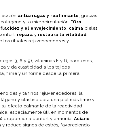
l acción
antiarrugas y reafirmante
, gracias
el colágeno y la microcirculación.
"Oro
flacidez y el envejecimiento
,
calma
pieles
confort,
repara
y
restaura la vitalidad
e los rituales rejuvenecedores y
egas 3, 6 y 9), vitaminas E y D, carotenos,
liza y da elasticidad a los tejidos,
a, firme y uniforme desde la primera
otenoides y taninos rejuvenecedores, la
olágeno y elastina para una piel más firme y
su efecto calmante de la reactividad
mica, especialmente útil en momentos de
 proporciona confort y armonía,
Aciano
a y reduce signos de estrés, favoreciendo