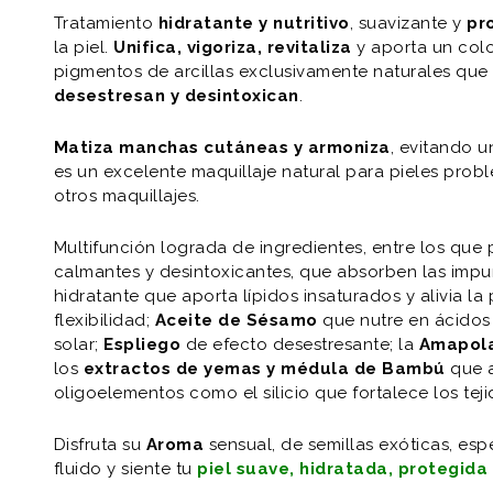
Tratamiento
hidratante y nutritivo
, suavizante y
pr
la piel.
Unifica, vigoriza, revitaliza
y aporta un colo
pigmentos de arcillas exclusivamente naturales qu
desestresan y desintoxican
.
Matiza manchas cutáneas y armoniza
, evitando un
es un excelente maquillaje natural para pieles proble
otros maquillajes.
Multifunción lograda de ingredientes, entre los que
calmantes y desintoxicantes, que absorben las impur
hidratante que aporta lípidos insaturados y alivia la
flexibilidad;
Aceite de Sésamo
que nutre en ácidos
solar;
Espliego
de efecto desestresante; la
Amapol
los
extractos de yemas y médula de Bambú
que a
oligoelementos como el silicio que fortalece los teji
Disfruta su
Aroma
sensual, de semillas exóticas, es
fluido y siente tu
piel suave, hidratada, protegida