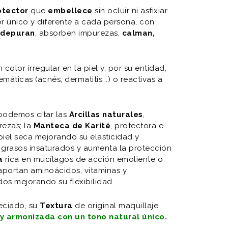
otector
que
embellece
sin ocluir ni asfixiar
r único y diferente a cada persona, con
e
depuran
, absorben impurezas,
calman,
 color irregular en la piel y, por su entidad,
máticas (acnés, dermatitis...) o reactivas a
 podemos citar las
Arcillas naturales
,
ezas; la
Manteca de Karité
, protectora e
 piel seca mejorando su elasticidad y
 grasos insaturados y aumenta la protección
a
rica en mucílagos de acción emoliente o
portan aminoácidos, vitaminas y
dos mejorando su flexibilidad.
peciado, su
Textura
de original maquillaje
 y armonizada con un tono natural único
.