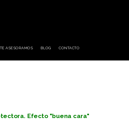
TE ASESORAMOS
BLOG
CONTACTO
otectora. Efecto "buena cara"