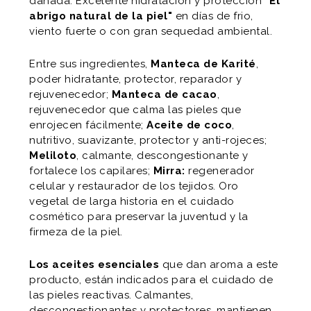
dañada. Excelente hidratación y protección
"El
abrigo natural de la piel"
en días de frio,
viento fuerte o con gran sequedad ambiental.
Entre sus ingredientes,
Manteca de Karité
,
poder hidratante, protector, reparador y
rejuvenecedor;
Manteca de cacao
,
rejuvenecedor que calma las pieles que
enrojecen fácilmente;
Aceite de coco
,
nutritivo, suavizante, protector y anti-rojeces;
Meliloto
, calmante, descongestionante y
fortalece los capilares;
Mirra:
regenerador
celular y restaurador de los tejidos. Oro
vegetal de larga historia en el cuidado
cosmético para preservar la juventud y la
firmeza de la piel.
Los aceites esenciales
que dan aroma a este
producto, están indicados para el cuidado de
las pieles reactivas. Calmantes,
descongestionantes y protectores, mantienen