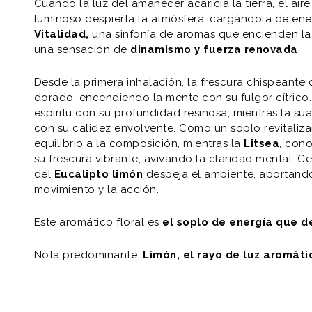
Cuando la luz del amanecer acaricia la tierra, el aire
luminoso despierta la atmósfera, cargándola de ener
Vitalidad,
una sinfonía de aromas que encienden la 
una sensación de
dinamismo y fuerza renovada
.
Desde la primera inhalación, la frescura chispeante
dorado, encendiendo la mente con su fulgor cítrico.
espíritu con su profundidad resinosa, mientras la s
con su calidez envolvente. Como un soplo revitaliza
equilibrio a la composición, mientras la
Litsea
, con
su frescura vibrante, avivando la claridad mental. Ce
del
Eucalipto limón
despeja el ambiente, aportando
movimiento y la acción.
Este aromático floral es
el soplo de energía que d
Nota predominante:
Limón, el rayo de luz aromáti