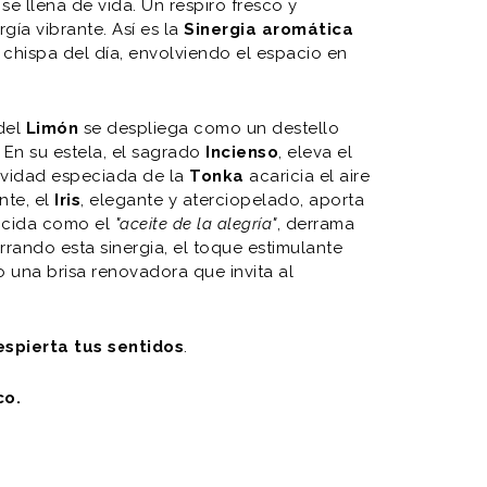
 se llena de vida. Un respiro fresco y
gía vibrante. Así es la
Sinergia aromática
chispa del día, envolviendo el espacio en
 del
Limón
se despliega como un destello
 En su estela, el sagrado
Incienso
, eleva el
uavidad especiada de la
Tonka
acaricia el aire
nte, el
Iris
, elegante y aterciopelado, aporta
ocida como el
"aceite de la alegría"
, derrama
rrando esta sinergia, el toque estimulante
 una brisa renovadora que invita al
espierta tus sentidos
.
co.