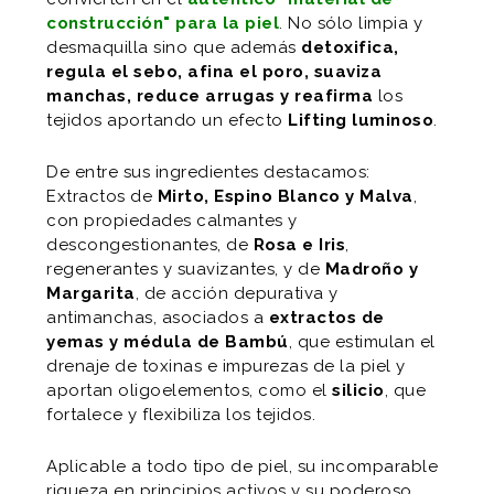
construcción" para la piel
. No sólo limpia y
desmaquilla sino que además
detoxifica,
regula el sebo, afina el poro, suaviza
manchas, reduce arrugas y reafirma
los
tejidos aportando un efecto
Lifting luminoso
.
De entre sus ingredientes destacamos:
Extractos de
Mirto, Espino Blanco y Malva
,
con propiedades calmantes y
descongestionantes, de
Rosa e Iris
,
regenerantes y suavizantes, y de
Madroño y
Margarita
, de acción depurativa y
antimanchas, asociados a
extractos de
yemas y médula de Bambú
, que estimulan el
drenaje de toxinas e impurezas de la piel y
aportan oligoelementos, como el
silicio
, que
fortalece y flexibiliza los tejidos.
Aplicable a todo tipo de piel, su incomparable
riqueza en principios activos y su poderoso