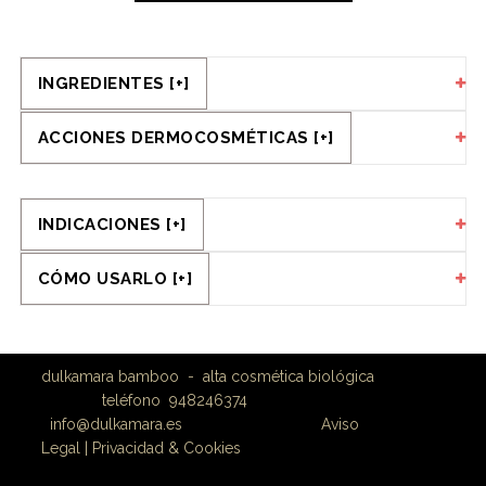
INGREDIENTES [+]
ACCIONES DERMOCOSMÉTICAS [+]
INDICACIONES [+]
CÓMO USARLO [+]
dulkamara bamboo - alta cosmética biológica
teléfono 948246374
info@dulkamara.es
Aviso
Legal
|
Privacidad & Cookies