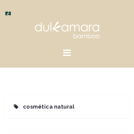
Saltar
al
contenido
cosmética natural