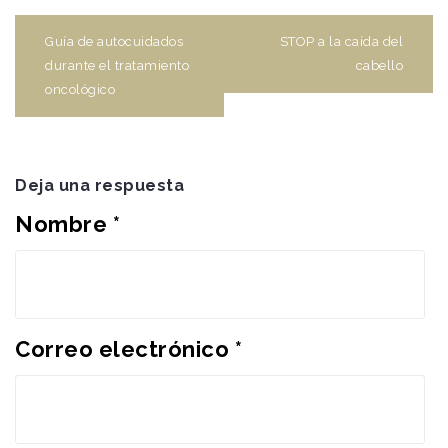
Navegación
de
Guía de autocuidados
STOP a la caída del
entradas
durante el tratamiento
cabello
oncológico
Deja una respuesta
Nombre
*
Correo electrónico
*