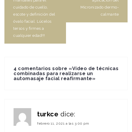
manuales para el
aplicación del
cuidado de cuello,
Micronizado dermo-
escote y definición del
calmante
óvalo facial. Lúcelos
tersos y firmes a
cualquier edad!!!
4 comentarios sobre «
Vídeo de técnicas
combinadas para realizarse un
automasaje facial reafirmante
»
turkce
dice:
febrero 11, 2021 a las 3:00 pm