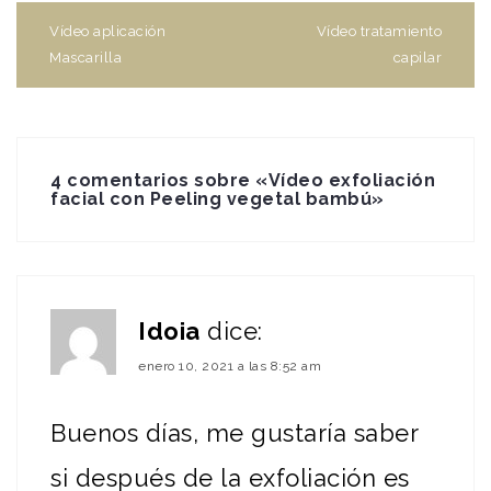
Navegación
de
Vídeo aplicación
Vídeo tratamiento
entradas
Mascarilla
capilar
4 comentarios sobre «
Vídeo exfoliación
facial con Peeling vegetal bambú
»
Idoia
dice:
enero 10, 2021 a las 8:52 am
Buenos días, me gustaría saber
si después de la exfoliación es