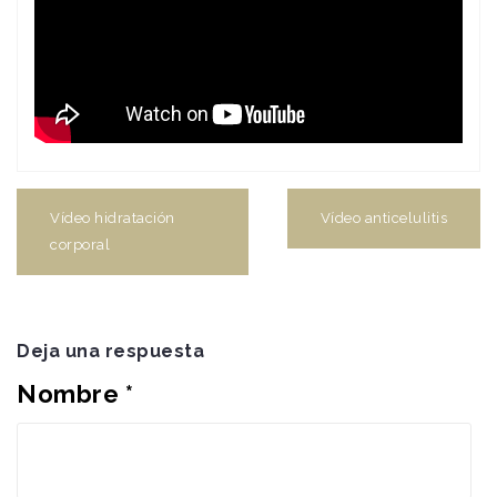
Navegación
de
Vídeo hidratación
Vídeo anticelulitis
entradas
corporal
Deja una respuesta
Nombre
*