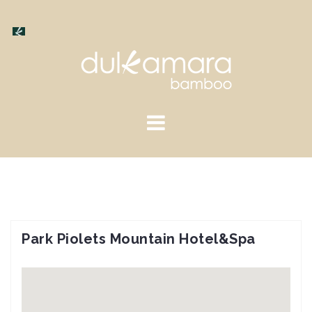
Saltar
al
contenido
Park Piolets Mountain Hotel&Spa