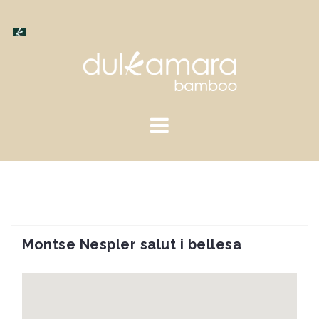
Saltar
al
contenido
Montse Nespler salut i bellesa