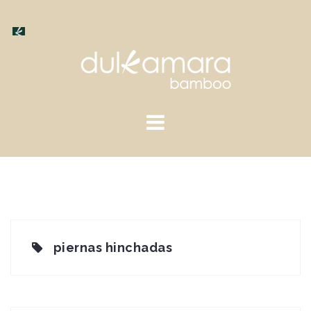
Saltar
al
contenido
piernas hinchadas