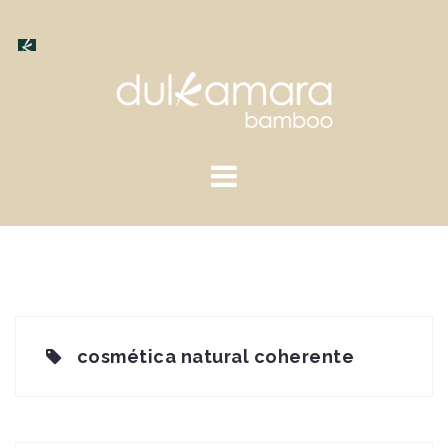
Saltar
al
contenido
cosmética natural coherente