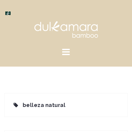
Saltar
al
contenido
belleza natural