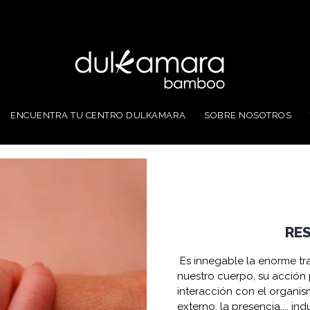
ENCUENTRA TU CENTRO DULKAMARA
SOBRE NOSOTROS
RES
Es innegable la enorme t
nuestro cuerpo, su acción 
interacción con el organis
externo, la presencia..., 