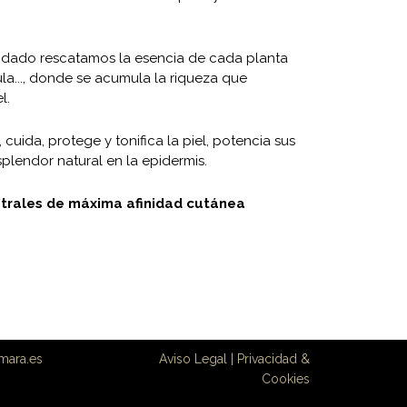
idado rescatamos la esencia de cada planta
la..., donde se acumula la riqueza que
l.
cuida, protege y tonifica la piel, potencia sus
plendor natural en la epidermis.
trales de máxima afinidad cutánea
mara.es
Aviso Legal
|
Privacidad &
Cookies