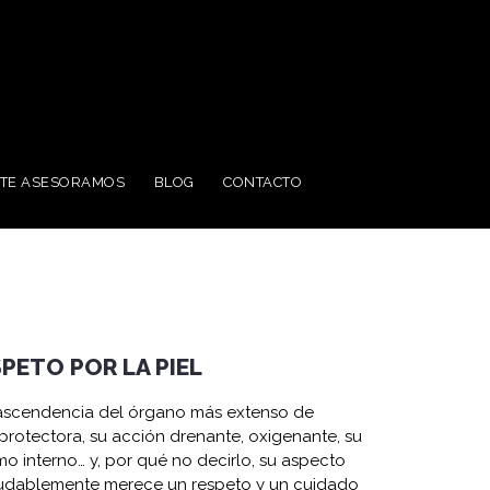
TE ASESORAMOS
BLOG
CONTACTO
PETO POR LA PIEL
rascendencia del órgano más extenso de
protectora, su acción drenante, oxigenante, su
mo interno… y, por qué no decirlo, su aspecto
indudablemente merece un respeto y un cuidado