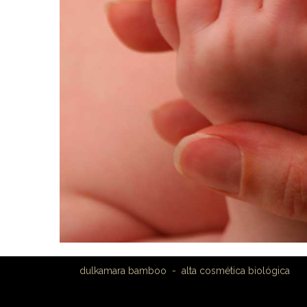
dulkamara bamboo - alta cosmé