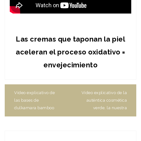
Las cremas que taponan la piel
aceleran el proceso oxidativo =
envejecimiento
Navegación
de
Vídeo explicativo de
Vídeo explicativo de la
entradas
las bases de
auténtica cosmética
dulkamara bamboo
verde, la nuestra